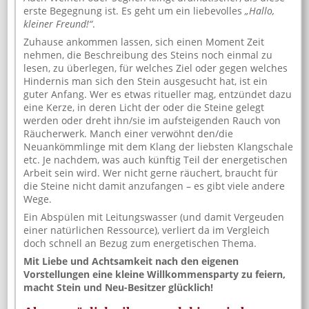
erste Begegnung ist. Es geht um ein liebevolles
„Hallo,
kleiner Freund!“
.
Zuhause ankommen lassen, sich einen Moment Zeit
nehmen, die Beschreibung des Steins noch einmal zu
lesen, zu überlegen, für welches Ziel oder gegen welches
Hindernis man sich den Stein ausgesucht hat, ist ein
guter Anfang. Wer es etwas ritueller mag, entzündet dazu
eine Kerze, in deren Licht der oder die Steine gelegt
werden oder dreht ihn/sie im aufsteigenden Rauch von
Räucherwerk. Manch einer verwöhnt den/die
Neuankömmlinge mit dem Klang der liebsten Klangschale
etc. Je nachdem, was auch künftig Teil der energetischen
Arbeit sein wird. Wer nicht gerne räuchert, braucht für
die Steine nicht damit anzufangen – es gibt viele andere
Wege.
Ein Abspülen mit Leitungswasser (und damit Vergeuden
einer natürlichen Ressource), verliert da im Vergleich
doch schnell an Bezug zum energetischen Thema.
Mit Liebe und Achtsamkeit nach den eigenen
Vorstellungen eine kleine Willkommensparty zu feiern,
macht Stein und Neu-Besitzer glücklich!