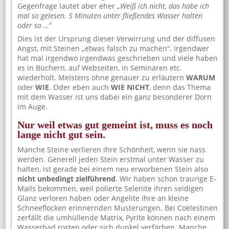
Gegenfrage lautet aber eher
„Weiß ich nicht, das habe ich
mal so gelesen. 5 Minuten unter fließendes Wasser halten
oder so …
“
Dies ist der Ursprung dieser Verwirrung und der diffusen
Angst, mit Steinen „etwas falsch zu machen“. Irgendwer
hat mal irgendwo irgendwas geschrieben und viele haben
es in Büchern, auf Webseiten, in Seminaren etc.
wiederholt. Meistens ohne genauer zu erläutern
WARUM
oder
WIE
. Oder eben auch
WIE NICHT
, denn das Thema
mit dem Wasser ist uns dabei ein ganz besonderer Dorn
im Auge.
Nur weil etwas gut gemeint ist, muss es noch
lange nicht gut sein.
Manche Steine verlieren ihre Schönheit, wenn sie nass
werden. Generell jeden Stein erstmal unter Wasser zu
halten, ist gerade bei einem neu erworbenen Stein also
nicht unbedingt zielführend
. Wir haben schon traurige E-
Mails bekommen, weil polierte Selenite ihren seidigen
Glanz verloren haben oder Angelite ihre an kleine
Schneeflocken erinnernden Musterungen. Bei Coelestinen
zerfällt die umhüllende Matrix, Pyrite können nach einem
Wasserbad rosten oder sich dunkel verfärben. Manche