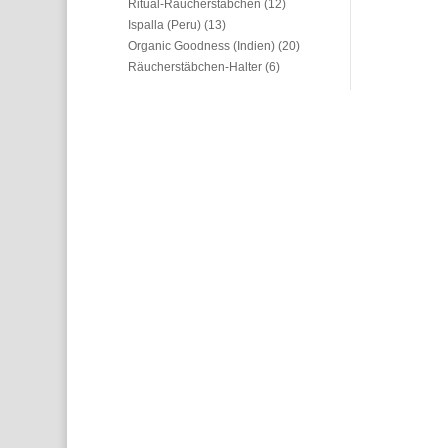
Ritual-Räucherstäbchen
(12)
Ispalla (Peru)
(13)
Organic Goodness (Indien)
(20)
Räucherstäbchen-Halter
(6)