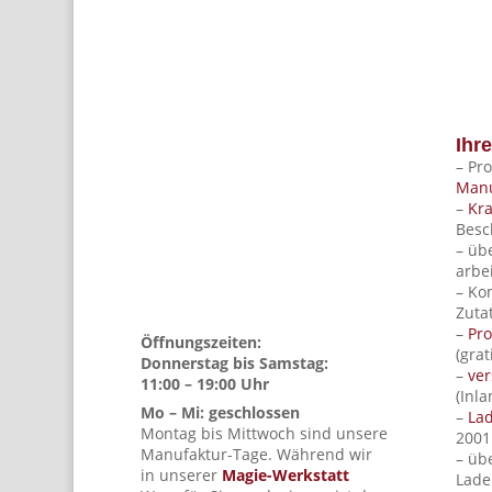
Ihre
– Pr
Manu
–
Kra
Besc
– üb
arbe
– Ko
Zuta
–
Pr
Öffnungszeiten:
(grat
Donnerstag bis Samstag:
–
ver
11:00 – 19:00 Uhr
(Inla
Mo – Mi: geschlossen
–
La
Montag bis Mittwoch sind unsere
2001
Manufaktur-Tage. Während wir
– üb
in unserer
Magie-Werkstatt
Lade