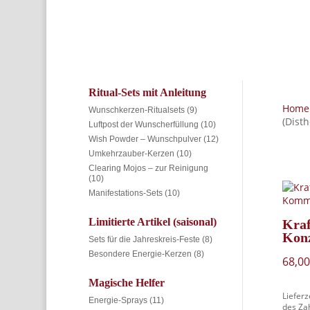
Ritual-Sets mit Anleitung
Home
Wunschkerzen-Ritualsets
(9)
(Dist
Luftpost der Wunscherfüllung
(10)
Wish Powder – Wunschpulver
(12)
Umkehrzauber-Kerzen
(10)
Clearing Mojos – zur Reinigung
(10)
Manifestations-Sets
(10)
Limitierte Artikel (saisonal)
Kraf
Konz
Sets für die Jahreskreis-Feste
(8)
Besondere Energie-Kerzen
(8)
68,0
Magische Helfer
Lieferz
Energie-Sprays
(11)
des Zah