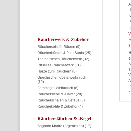
A
d
K
b
H
V
H
Räucherwerk & Zubehör
s
Räuchersets für Räume
(9)
H
Räucherbündel & Palo Santo
(25)
e
Thematisches Räucherwerk
(32)
M
Rituelles Räucherwerk
(11)
a
Harze zum Räuchern
(8)
V
Griechischer Klosterweihrauch
A
(10)
i
Farbmagie-Weihrauch
(6)
k
Räuchersiebe & -Halter
(20)
Räucherschalen & Gefäße
(8)
Räucherkohle & Zubehör
(4)
Räucherstäbchen & -Kegel
Sagrada Madre (Argentinien)
(17)