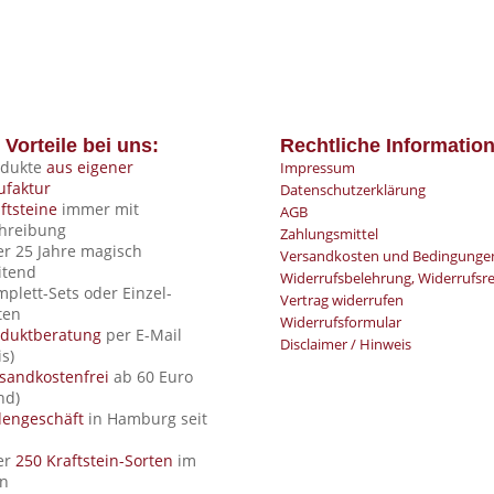
 Vorteile bei uns:
Rechtliche Informatio
odukte
aus eigener
Impressum
faktur
Datenschutzerklärung
ftsteine
immer mit
AGB
hreibung
Zahlungsmittel
er 25 Jahre magisch
Versandkosten und Bedingunge
itend
Widerrufsbelehrung, Widerrufsr
mplett-Sets oder Einzel-
Vertrag widerrufen
ten
Widerrufsformular
oduktberatung
per E-Mail
Disclaimer / Hinweis
is)
sandkostenfrei
ab 60 Euro
nd)
dengeschäft
in Hamburg seit
er
250 Kraftstein-Sorten
im
n