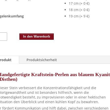
17 cm (+ 0 €)
18 cm (+ 0 €)
gelenkumfang
19 cm (+ 9 €)
tein-
In den Warenkorb
and
r
t
en)
rodukt
Produktsicherheit
ntration,
nikation,
Handgefertigte Kraftstein-Perlen aus blauem Kyanit
lick
Disthen)
e
ieser Stein verbessert die Konzentrationsfähigkeit und die
ortgewandtheit und ist besonders hilfreich, wenn die
otwendigkeit besteht, zu improvisieren oder in einer hektischen
ituation den Überblick und einen kühlen Kopf zu bewahren.
r fördert Kommunikation und hilft dabei, zwischen verschiedenen