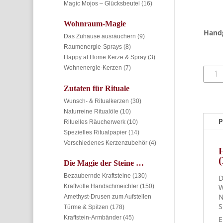
Magic Mojos – Glücksbeutel
(16)
Wohnraum-Magie
Hand
Das Zuhause ausräuchern
(9)
Raumenergie-Sprays
(8)
Happy at Home Kerze & Spray
(3)
Wohnenergie-Kerzen
(7)
Krafts
Armb
–
Zutaten für Rituale
Blaue
Wunsch- & Ritualkerzen
(30)
Kyani
Naturreine Ritualöle
(10)
(Disth
P
Rituelles Räucherwerk
(10)
–
Spezielles Ritualpapier
(14)
Konze
Verschiedenes Kerzenzubehör
(4)
Kommu
Überb
(
Die Magie der Steine …
Meng
Bezaubernde Kraftsteine
(130)
D
W
Kraftvolle Handschmeichler
(150)
N
Amethyst-Drusen zum Aufstellen
S
Türme & Spitzen
(178)
Kraftstein-Armbänder
(45)
E