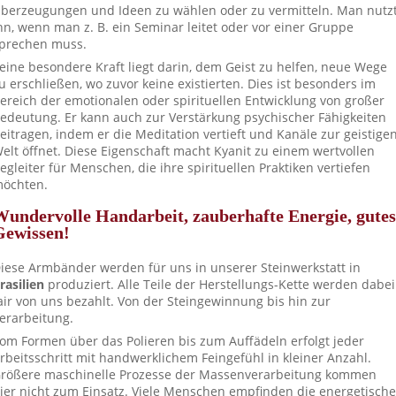
berzeugungen und Ideen zu wählen oder zu vermitteln. Man nutz
hn, wenn man z. B. ein Seminar leitet oder vor einer Gruppe
prechen muss.
eine besondere Kraft liegt darin, dem Geist zu helfen, neue Wege
u erschließen, wo zuvor keine existierten. Dies ist besonders im
ereich der emotionalen oder spirituellen Entwicklung von großer
edeutung. Er kann auch zur Verstärkung psychischer Fähigkeiten
eitragen, indem er die Meditation vertieft und Kanäle zur geistige
elt öffnet. Diese Eigenschaft macht Kyanit zu einem wertvollen
egleiter für Menschen, die ihre spirituellen Praktiken vertiefen
öchten.
Wundervolle Handarbeit, zauberhafte Energie, gutes
Gewissen!
iese Armbänder werden für uns in unserer Steinwerkstatt in
rasilien
produziert. Alle Teile der Herstellungs-Kette werden dabei
air von uns bezahlt. Von der Steingewinnung bis hin zur
erarbeitung.
om Formen über das Polieren bis zum Auffädeln erfolgt jeder
rbeitsschritt mit handwerklichem Feingefühl in kleiner Anzahl.
rößere maschinelle Prozesse der Massenverarbeitung kommen
ier nicht zum Einsatz. Viele Menschen empfinden die energetische