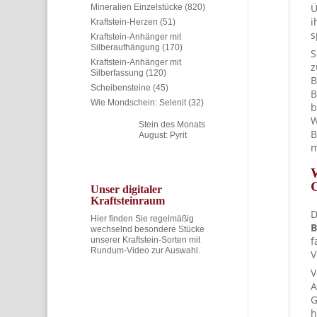
Ü
Mineralien Einzelstücke
(820)
i
Kraftstein-Herzen
(51)
s
Kraftstein-Anhänger mit
Silberaufhängung
(170)
S
Kraftstein-Anhänger mit
z
Silberfassung
(120)
B
Scheibensteine
(45)
B
Wie Mondschein: Selenit
(32)
b
W
Stein des Monats
B
August: Pyrit
m
Unser digitaler
Kraftsteinraum
D
Hier finden Sie regelmäßig
B
wechselnd besondere Stücke
f
unserer Kraftstein-Sorten mit
Rundum-Video zur Auswahl.
V
V
A
G
h