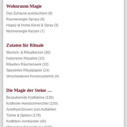
Wohnraum-Magie
Das Zuhause ausräuchern
(9)
Raumenergie-Sprays
(8)
Happy at Home Kerze & Spray
(3)
Wohnenergie-Kerzen
(7)
Zutaten für Rituale
Wunsch- & Ritualkerzen
(30)
Naturreine Ritualöle
(10)
Rituelles Räucherwerk
(10)
Spezielles Ritualpapier
(14)
Verschiedenes Kerzenzubehör
(4)
Die Magie der Steine …
Bezaubernde Kraftsteine
(130)
Kraftvolle Handschmeichler
(150)
Amethyst-Drusen zum Aufstellen
Türme & Spitzen
(178)
Kraftstein-Armbänder
(45)