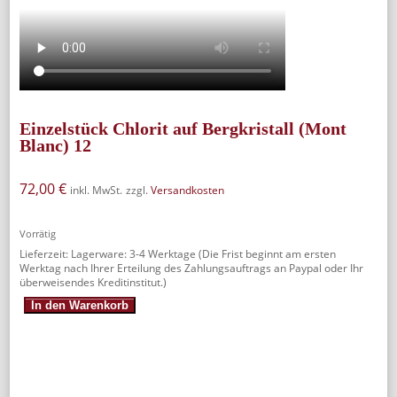
Einzelstück Chlorit auf Bergkristall (Mont
Blanc) 12
72,00
€
inkl. MwSt.
zzgl.
Versandkosten
Vorrätig
Lieferzeit:
Lagerware: 3-4 Werktage (Die Frist beginnt am ersten
Werktag nach Ihrer Erteilung des Zahlungsauftrags an Paypal oder Ihr
überweisendes Kreditinstitut.)
Einzelstück
In den Warenkorb
Chlorit
auf
Bergkristall
(Mont
Blanc)