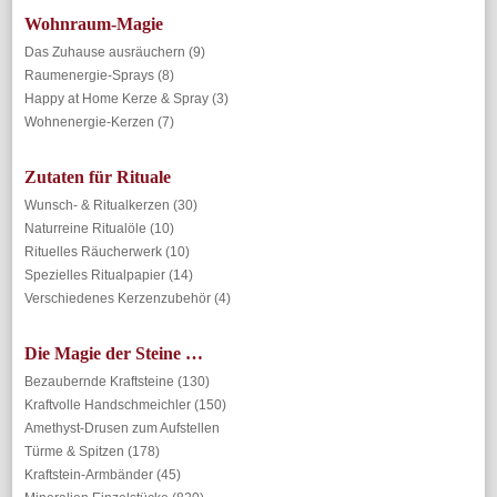
Wohnraum-Magie
Das Zuhause ausräuchern
(9)
Raumenergie-Sprays
(8)
Happy at Home Kerze & Spray
(3)
Wohnenergie-Kerzen
(7)
Zutaten für Rituale
Wunsch- & Ritualkerzen
(30)
Naturreine Ritualöle
(10)
Rituelles Räucherwerk
(10)
Spezielles Ritualpapier
(14)
Verschiedenes Kerzenzubehör
(4)
Die Magie der Steine …
Bezaubernde Kraftsteine
(130)
Kraftvolle Handschmeichler
(150)
Amethyst-Drusen zum Aufstellen
Türme & Spitzen
(178)
Kraftstein-Armbänder
(45)