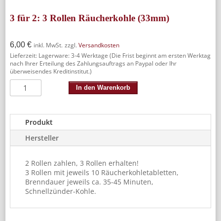
3 für 2: 3 Rollen Räucherkohle (33mm)
6,00
€
inkl. MwSt.
zzgl.
Versandkosten
Lieferzeit:
Lagerware: 3-4 Werktage (Die Frist beginnt am ersten Werktag
nach Ihrer Erteilung des Zahlungsauftrags an Paypal oder Ihr
überweisendes Kreditinstitut.)
3
In den Warenkorb
für
2:
3
Rollen
Produkt
Räucherkohle
Hersteller
(33mm)
Menge
2 Rollen zahlen, 3 Rollen erhalten!
3 Rollen mit jeweils 10 Räucherkohletabletten,
Brenndauer jeweils ca. 35-45 Minuten,
Schnellzünder-Kohle.